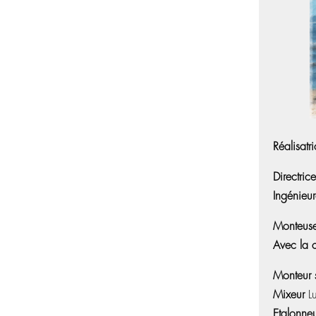
Réalisatr
Directric
Ingénieu
Monteus
Avec la 
Monteur 
Mixeur
Lu
Etalonne