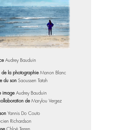
ice
Audrey Bauduin
e de la photographie
Manon Blanc
re du son
Saoussen Tatah
e image
Audrey Bauduin
collaboration de
Marylou Vergez
son
Yannis Do Couto
cien Richardson
use
Chloé Terren